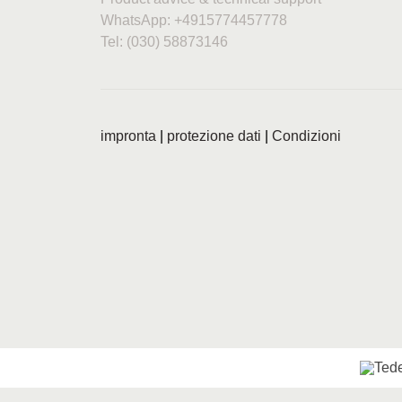
WhatsApp: +4915774457778
Tel: (030) 58873146
impronta
|
protezione dati
|
Condizioni