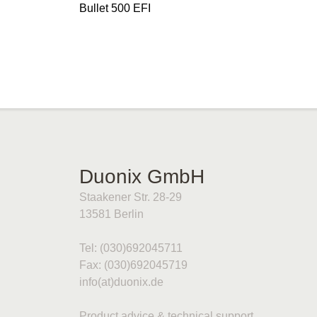
Bullet 500 EFI
Duonix GmbH
Staakener Str. 28-29
13581 Berlin
Tel: (030)692045711
Fax: (030)692045719
info(at)duonix.de
Product advice & technical support