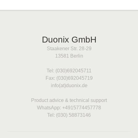
Duonix GmbH
Staakener Str. 28-29
13581 Berlin
Tel: (030)692045711
Fax: (030)692045719
info(at)duonix.de
Product advice & technical support
WhatsApp: +4915774457778
Tel: (030) 58873146