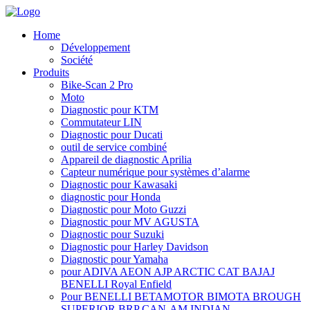
Home
Développement
Société
Produits
Bike-Scan 2 Pro
Moto
Diagnostic pour KTM
Commutateur LIN
Diagnostic pour Ducati
outil de service combiné
Appareil de diagnostic Aprilia
Capteur numérique pour systèmes d’alarme
Diagnostic pour Kawasaki
diagnostic pour Honda
Diagnostic pour Moto Guzzi
Diagnostic pour MV AGUSTA
Diagnostic pour Suzuki
Diagnostic pour Harley Davidson
Diagnostic pour Yamaha
pour ADIVA AEON AJP ARCTIC CAT BAJAJ
BENELLI Royal Enfield
Pour BENELLI BETAMOTOR BIMOTA BROUGH
SUPERIOR BRP CAN-AM INDIAN