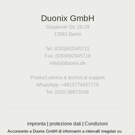
Duonix GmbH
Staakener Str. 28-29
13581 Berlin
Tel: (030)692045711
Fax: (030)692045719
info(at)duonix.de
Product advice & technical support
WhatsApp: +4915774457778
Tel: (030) 58873146
impronta
|
protezione dati
|
Condizioni
Acconsento a Duonix GmbH di informarmi a intervalli irregolari su