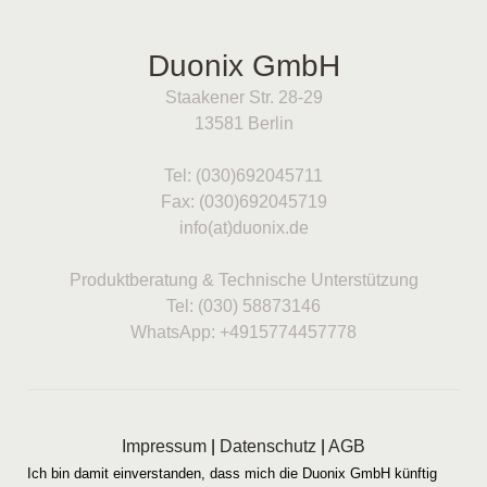
Duonix GmbH
Staakener Str. 28-29
13581 Berlin
Tel: (030)692045711
Fax: (030)692045719
info(at)duonix.de
Produktberatung & Technische Unterstützung
Tel: (030) 58873146
WhatsApp: +4915774457778
Impressum
|
Datenschutz
|
AGB
Ich bin damit einverstanden, dass mich die Duonix GmbH künftig