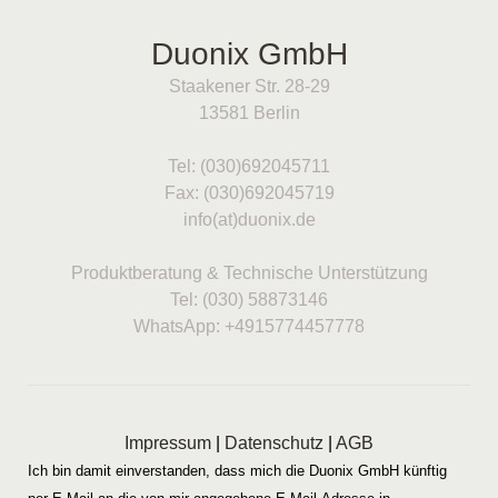
Duonix GmbH
Staakener Str. 28-29
13581 Berlin
Tel: (030)692045711
Fax: (030)692045719
info(at)duonix.de
Produktberatung & Technische Unterstützung
Tel: (030) 58873146
WhatsApp: +4915774457778
Impressum
|
Datenschutz
|
AGB
Ich bin damit einverstanden, dass mich die Duonix GmbH künftig