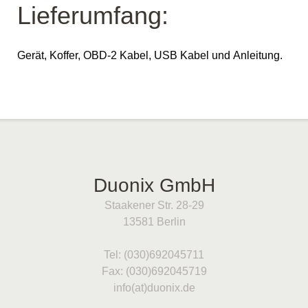
Lieferumfang:
Gerät, Koffer, OBD-2 Kabel, USB Kabel und Anleitung.
Duonix GmbH
Staakener Str. 28-29
13581 Berlin
Tel: (030)692045711
Fax: (030)692045719
info(at)duonix.de