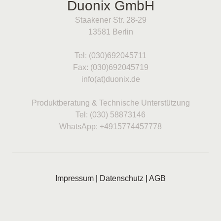
Duonix GmbH
Staakener Str. 28-29
13581 Berlin
Tel: (030)692045711
Fax: (030)692045719
info(at)duonix.de
Produktberatung & Technische Unterstützung
Tel: (030) 58873146
WhatsApp: +4915774457778
Impressum
|
Datenschutz
|
AGB