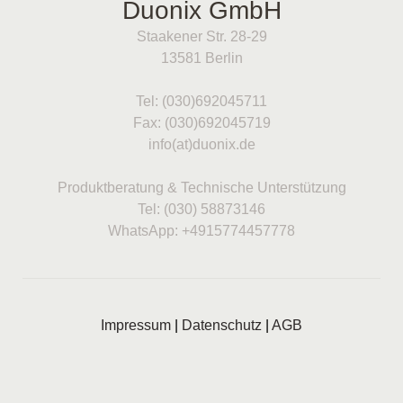
Duonix GmbH
Staakener Str. 28-29
13581 Berlin
Tel: (030)692045711
Fax: (030)692045719
info(at)duonix.de
Produktberatung & Technische Unterstützung
Tel: (030) 58873146
WhatsApp: +4915774457778
Impressum
|
Datenschutz
|
AGB